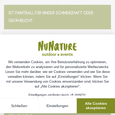
IST PAINTBALL FÜR KINDER SCHMERZHAFT ODER
GEFÄHRLICH?
Beim Kinder-Paintball spielen wir mit einem Gewehr mit
Feder (kein harter Schuss) und beim Erwachsenen-Paintball
mit einem Luftgewehr (harter Schuss). Beim Paintball für
Erwachsene besteht die Gefahr von blauen Flecken, beim
Paintball für Kinder ist das nicht der Fall.
AB WELCHEM ALTER KANN MAN AM BOGENSCHIESSEN T
EILNEHMEN?
AB WELCHEM ALTER KANN MAN AM PAINTBALL