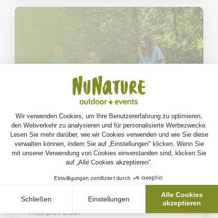
7,50 € |
> 2 Personen |
max. 2 Stunden
Wald-Golf
' 1,5 bis 2 Stunden (inkl. Erklärungen)
Preis pro Person