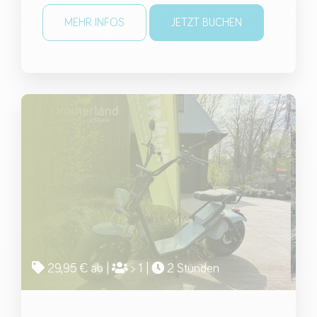
MEHR INFOS
JETZT BUCHEN
29,95 € ab |
> 1 |
2 Stunden