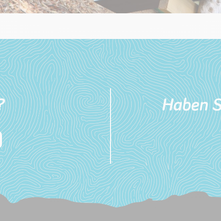
?
Haben S