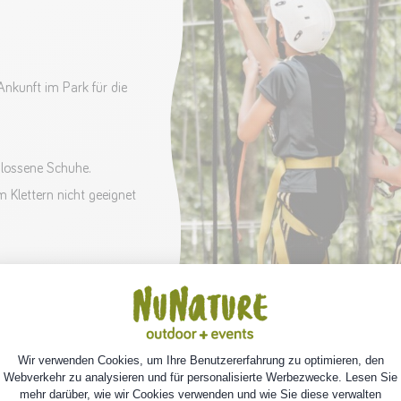
Ankunft im Park für die
hlossene Schuhe.
Klettern nicht geeignet
% sicher. Sie benutzen
Europas. Nach einer
h mit Helm und Gurt
rtion Adrenalin in den