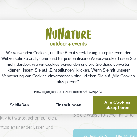
sel. Alles
Bleib noch ein
Möchten Sie aus einem kleinen F
Sie im Ferienpark Ommerland. Sch
nde des Ferienparks Ommerland.
zelten Sie mitten im Wald. Alles
entfernt. Und das Beste daran: 
Sie die Wasserrutschen hinunter.
tivität wartet schon auf dich.
nahtlos aneinander. Essen und
SEHEN SIE SICH DIE MÖGL