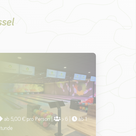
ssel
ab 5,00 € pro Person |
> 6 |
ab 1
tunde