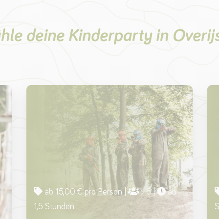
le deine Kinderparty in Overij
ab 15,00 € pro Person |
> 6 |
ab
1,5 Stunden
S