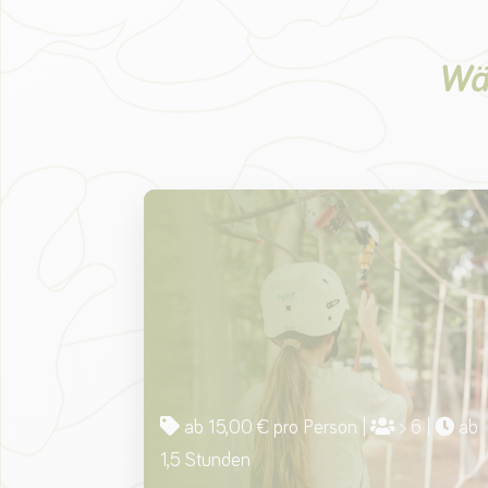
Wäh
ab 15,00 € pro Person |
> 6 |
ab
1,5 Stunden