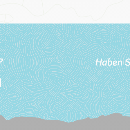
?
Haben S