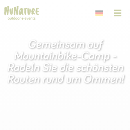
Gemeinsam auf
Mountainbike-Camp -
Radeln Sie die schönsten
Routen rund um Ommen!