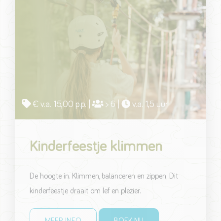
€ v.a. 15,00 p.p. |
> 6 |
v.a. 1,5 uur
Kinderfeestje klimmen
De hoogte in. Klimmen, balanceren en zippen. Dit
kinderfeestje draait om lef en plezier.
MEER INFO
BOEK NU