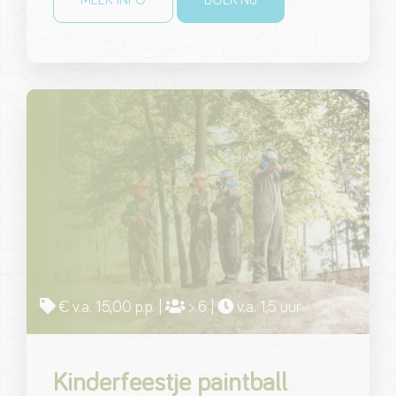
€ v.a. 15,00 p.p. |
> 6 |
v.a. 1,5 uur
Kinderfeestje paintball