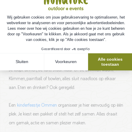
Kinderfeestje in Overijssel. Alles op één
plek
NuNature ligt midden in het Vechtdal, op het terrein van
Vakantiepark Ommerland. Hier start en eindigt elk
kinderfeestje.
Je loopt binnen, de tafel staat klaar en de activiteit wacht.
Klimmen, paintball of bowlen, alles sluit naadloos op elkaar
aan. Eten en drinken? Ook geregeld.
Een
kinderfeestje Ommen
organiseer je hier eenvoudig op één
plek. Je kiest een pakket of stelt het zelf samen. Alles draait
om gemak, actie en samen plezier maken.