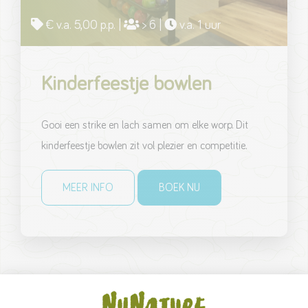
€ v.a. 5,00 p.p. |
> 6 |
v.a. 1 uur
Kinderfeestje bowlen
Gooi een strike en lach samen om elke worp. Dit
kinderfeestje bowlen zit vol plezier en competitie.
MEER INFO
BOEK NU