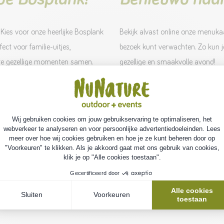
Kies voor onze heerlijke Bosplank
Bekijk alvast online onze menukaa
ect voor familie-uitjes,
bezoek kunt verwachten. Zo kun je
ere gezellige momenten samen.
gezellige en smaakvolle avond!
ing besteld worden via een
MENUKAART
steeds apart af te rekenen en kan
dag of avond.