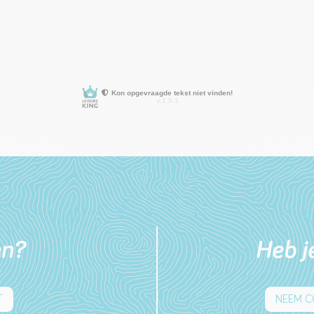
en?
Heb j
T
NEEM C