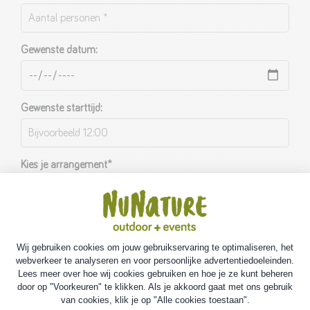
Gewenste datum:
Gewenste starttijd:
Kies je arrangement*
Addventure Brons ・ 1 activiteit naar keuze ・ Incl. Lunch
menu ・ €33,-
Addventure Zilver ・ 2 activiteiten naar keuze ・ Incl.
Lunch menu ・ €48,50
Addventure Goud ・ 3 activiteiten naar keuze ・ Incl.
Lunch menu ・ €64,-