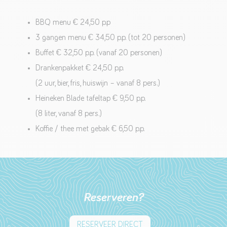
BBQ menu € 24,50 p.p
3 gangen menu € 34,50 p.p. (tot 20 personen)
Buffet € 32,50 p.p. (vanaf 20 personen)
Drankenpakket € 24,50 p.p.
(2 uur, bier, fris, huiswijn – vanaf 8 pers.)
Heineken Blade tafeltap € 9,50 p.p.
(8 liter, vanaf 8 pers.)
Koffie / thee met gebak € 6,50 p.p.
Reserveren?
RESERVEER DIRECT