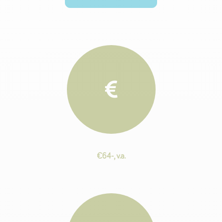
€64-, v.a.