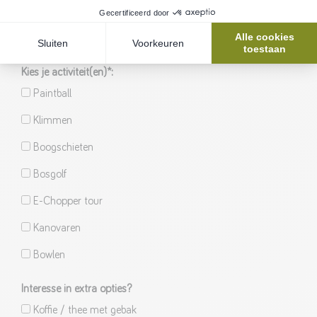
Ik stel zelf mijn uitje samen ・ Kies zelf je activiteit(en) en
horeca-optie(s)
Kies je activiteit(en)*:
Paintball
Klimmen
Boogschieten
Bosgolf
E-Chopper tour
Kanovaren
Bowlen
Interesse in extra opties?
Koffie / thee met gebak