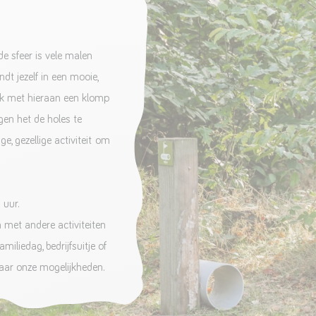
 de sfeer is vele malen
dt jezelf in een mooie,
ok met hieraan een klomp
gen het de holes te
ge, gezellige activiteit om
 uur.
n met andere activiteiten
amiliedag, bedrijfsuitje of
 naar onze mogelijkheden.