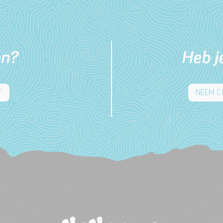
en?
Heb j
T
NEEM C