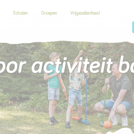
Scholen
Groepen
Vrijgezellenfeest
or activiteit b