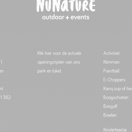
Klik hier voor de actuele
Activiteit
 1
openingstijden van ons
Klimmen
en
park en loket.
Paintball
E-Choppers
nl
Kano, sup of bo
51 362
Boogschieten
Bosgolf
Bowlen
Kinderfeestje